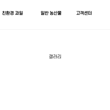
친환경 과일
일반 농산물
고객센터
무농약 감귤
당근
공지사항
무농약 황금향
감자
문의사항
무농약 천혜향
미니밤호박
갤러리
무농약 한라봉
월동무
무농약 레몬
레몬
무농약 풋귤 (청귤)
한라봉