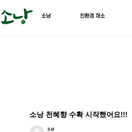
소낭
친환경 채소
인사말
무농약 월동무
오시는길
유기농 레드비트
갤러리
유기농 콜라비
유기농 흙당근
유기농 탐나감자, 홍지슬
유기농 단호박
유기농 양배추
유기농 브로콜리
소낭 천혜향 수확 시작했어요!!!
소낭